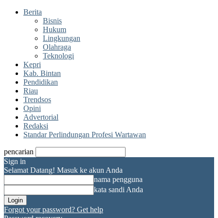
Berita
Bisnis
Hukum
Lingkungan
Olahraga
Teknologi
Kepri
Kab. Bintan
Pendidikan
Riau
Trendsos
Opini
Advertorial
Redaksi
Standar Perlindungan Profesi Wartawan
pencarian
Sign in
Selamat Datang! Masuk ke akun Anda
nama pengguna
kata sandi Anda
Forgot your password? Get help