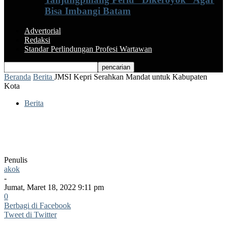
Bisa Imbangi Batam
Advertorial
Redaksi
Standar Perlindungan Profesi Wartawan
Beranda
Berita
JMSI Kepri Serahkan Mandat untuk Kabupaten
Kota
Berita
JMSI Kepri Serahkan Mandat untuk
Kabupaten Kota
Penulis
akok
-
Jumat, Maret 18, 2022 9:11 pm
0
Berbagi di Facebook
Tweet di Twitter