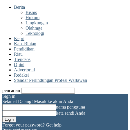
Berita
Bisnis
Hukum
Lingkungan
Olahraga
Teknologi
Kepri
Kab. Bintan
Pendidikan
Riau
Trendsos
Opini
Advertorial
Redaksi
Standar Perlindungan Profesi Wartawan
pencarian
Sign in
Selamat Datang! Masuk ke akun Anda
nama pengguna
kata sandi Anda
Forgot your password? Get help