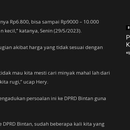
rnya Rp6.800, bisa sampai Rp9000 – 10.000
B
 kecil,” katanya, Senin (29/5/2023).
P
K
ugian akibat harga yang tidak sesuai dengan
si
tidak mau kita mesti cari minyak mahal lah dari
ita rugi,” ucap Hery.
mengadukan persoalan ini ke DPRD Bintan guna
e DPRD Bintan, sudah beberapa kali kita yang