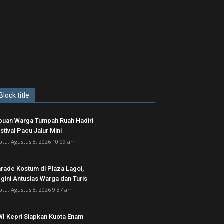
Block title
buan Warga Tumpah Ruah Hadiri
stival Pacu Jalur Mini
btu, Agustus 8, 2026 10:09 am
rade Kostum di Plaza Lagoi,
gini Antusias Warga dan Turis
btu, Agustus 8, 2026 9:37 am
I Kepri Siapkan Kuota Enam