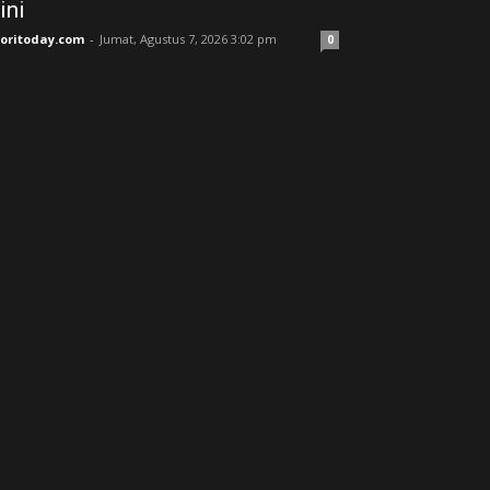
ini
joritoday.com
-
Jumat, Agustus 7, 2026 3:02 pm
0