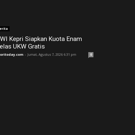
erita
WI Kepri Siapkan Kuota Enam
elas UKW Gratis
joritoday.com
-
Jumat, Agustus 7, 2026 6:31 pm
0