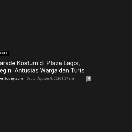
erita
arade Kostum di Plaza Lagoi,
egini Antusias Warga dan Turis
joritoday.com
-
Sabtu, Agustus 8, 2026 9:37 am
0