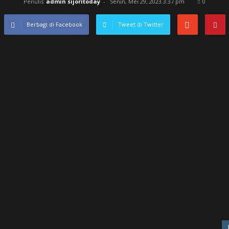
Penulis
admin sijoritoday
-
Senin, Mei 29, 2023 3:37 pm
0
Berbagi di Facebook
Tweet di Twitter