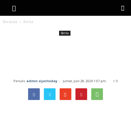
Beranda
Berita
Berita
Evi Masamba Akan
Meriahkan Pelantikan
Pengurus KKSS Kepri
Penulis
admin sijoritoday
-
Jumat, Juni 28, 2024 1:07 pm
0