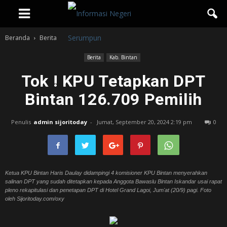
Beranda
Berita
Berita
Kab. Bintan
Tok ! KPU Tetapkan DPT
Bintan 126.709 Pemilih
Penulis
admin sijoritoday
-
Jumat, September 20, 2024 2:19 pm
0
Ketua KPU Bintan Haris Daulay didampingi 4 komisioner KPU Bintan menyerahkan
salinan DPT yang sudah ditetapkan kepada Anggota Bawaslu Bintan Iskandar usai rapat
pleno rekapitulasi dan penetapan DPT di Hotel Grand Lagoi, Jum'at (20/9) pagi. Foto
oleh Sijoritoday.com/oxy