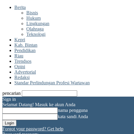
Berita
Bisnis
Hukum
Lingkungan
Olahraga
Teknologi
Kepri
Kab. Bintan
Pendidikan
Riau
Trendsos
Opini
Advertorial
Redaksi
Standar Perlindungan Profesi Wartawan
pencarian
Sign in
Selamat Datang! Masuk ke akun Anda
nama pengguna
kata sandi Anda
Forgot your password? Get help