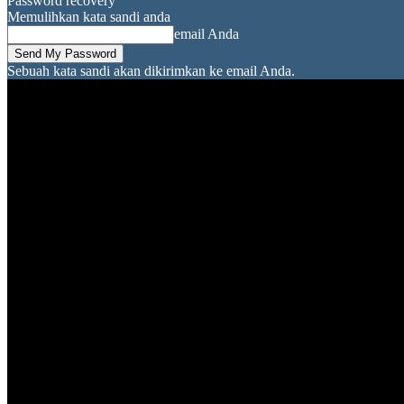
Password recovery
Memulihkan kata sandi anda
email Anda
Sebuah kata sandi akan dikirimkan ke email Anda.