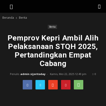
Beranda
Berita
Berita
Pemprov Kepri Ambil Alih
Pelaksanaan STQH 2025,
Pertandingkan Empat
Cabang
Penulis
admin sijoritoday
-
Kamis, Mei 22, 2025 12:49 pm
0