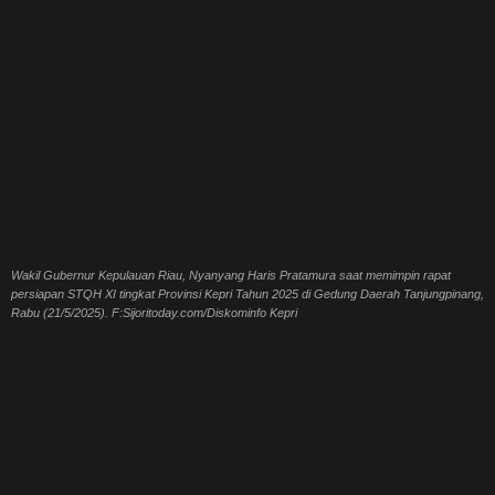
Wakil Gubernur Kepulauan Riau, Nyanyang Haris Pratamura saat memimpin rapat
persiapan STQH XI tingkat Provinsi Kepri Tahun 2025 di Gedung Daerah Tanjungpinang,
Rabu (21/5/2025). F:Sijoritoday.com/Diskominfo Kepri