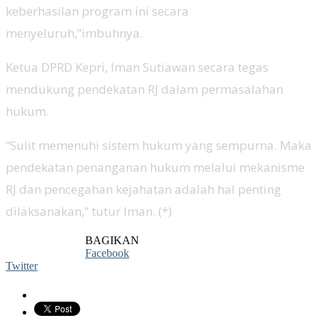
keberhasilan program ini secara
menyeluruh,”imbuhnya.
Ketua DPRD Kepri, Iman Sutiawan secara tegas
mendukung pendekatan RJ dalam permasalahan
hukum.
“Sulit memenuhi sistem hukum yang sempurna. Maka
pendekatan penanganan hukum melalui mekanisme
RJ dan pencegahan kejahatan adalah hal penting
dilaksanakan,” tutur Iman. (*)
BAGIKAN
Facebook
Twitter