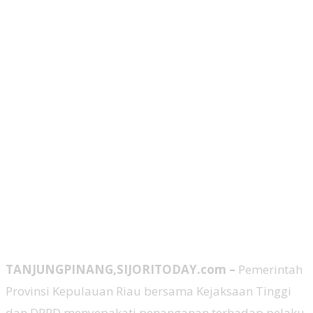
TANJUNGPINANG,SIJORITODAY.com –
Pemerintah
Provinsi Kepulauan Riau bersama Kejaksaan Tinggi
dan DPRD menyepakati penanganan terhadap pelaku