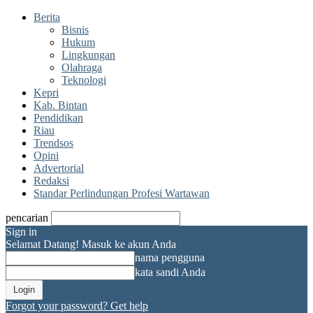
Berita
Bisnis
Hukum
Lingkungan
Olahraga
Teknologi
Kepri
Kab. Bintan
Pendidikan
Riau
Trendsos
Opini
Advertorial
Redaksi
Standar Perlindungan Profesi Wartawan
pencarian
Sign in
Selamat Datang! Masuk ke akun Anda
nama pengguna
kata sandi Anda
Forgot your password? Get help