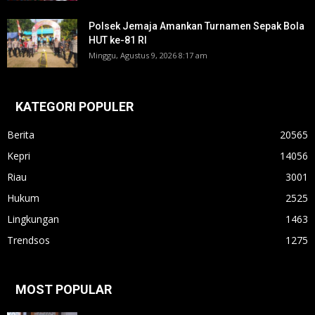
Polsek Jemaja Amankan Turnamen Sepak Bola
HUT ke-81 RI ‎
Minggu, Agustus 9, 2026 8:17 am
KATEGORI POPULER
Berita
20565
Kepri
14056
Riau
3001
Hukum
2525
Lingkungan
1463
Trendsos
1275
MOST POPULAR