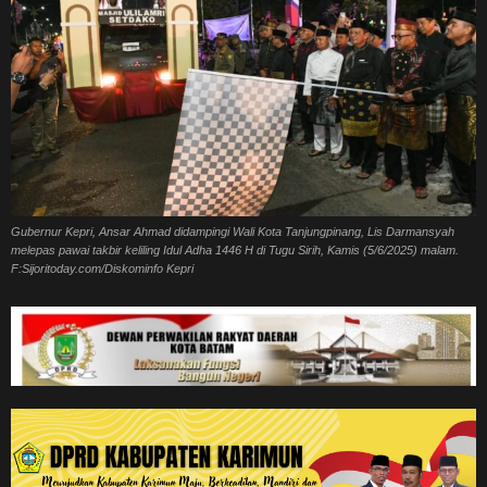
Gubernur Kepri, Ansar Ahmad didampingi Wali Kota Tanjungpinang, Lis Darmansyah
melepas pawai takbir keliling Idul Adha 1446 H di Tugu Sirih, Kamis (5/6/2025) malam.
F:Sijoritoday.com/Diskominfo Kepri