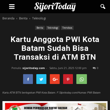
Beranda
Berita
Teknologi
Berita
Teknologi
Trendsos
Kartu Anggota PWI Kota
Batam Sudah Bisa
Transaksi di ATM BTN
Penulis
sijoritoday.com
-
Sabtu, Juni 21, 2025 12:00 pm
0
Kartu ATM BTN berlogokan PWI Kota Batam. F:Sijoritoday.com/Humas PWI Batam