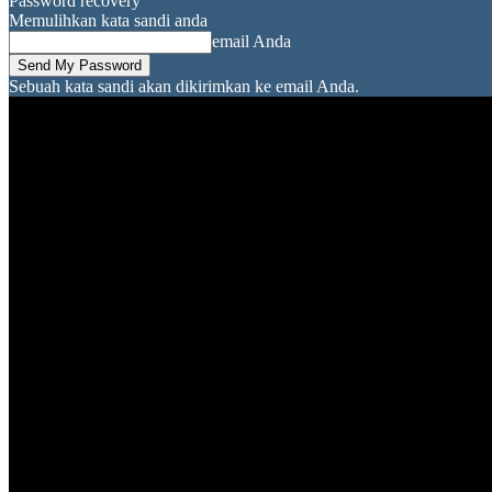
Password recovery
Memulihkan kata sandi anda
email Anda
Sebuah kata sandi akan dikirimkan ke email Anda.