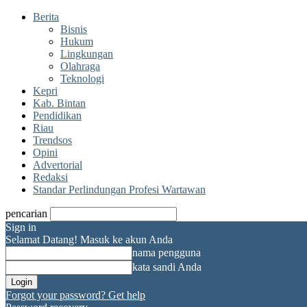
Berita
Bisnis
Hukum
Lingkungan
Olahraga
Teknologi
Kepri
Kab. Bintan
Pendidikan
Riau
Trendsos
Opini
Advertorial
Redaksi
Standar Perlindungan Profesi Wartawan
pencarian
Sign in
Selamat Datang! Masuk ke akun Anda
nama pengguna
kata sandi Anda
Forgot your password? Get help