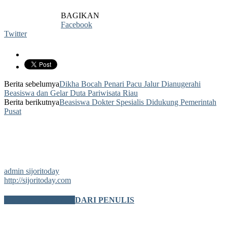
BAGIKAN
Facebook
Twitter
Berita sebelumya
Dikha Bocah Penari Pacu Jalur Dianugerahi
Beasiswa dan Gelar Duta Pariwisata Riau
Berita berikutnya
Beasiswa Dokter Spesialis Didukung Pemerintah
Pusat
admin sijoritoday
http://sijoritoday.com
BERITA TERKAIT
DARI PENULIS