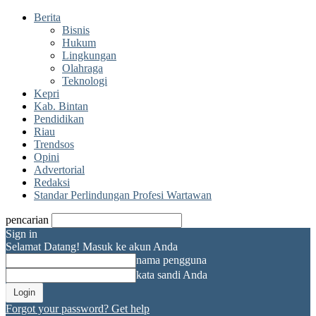
Berita
Bisnis
Hukum
Lingkungan
Olahraga
Teknologi
Kepri
Kab. Bintan
Pendidikan
Riau
Trendsos
Opini
Advertorial
Redaksi
Standar Perlindungan Profesi Wartawan
pencarian
Sign in
Selamat Datang! Masuk ke akun Anda
nama pengguna
kata sandi Anda
Forgot your password? Get help