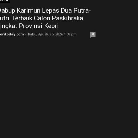
erita
abup Karimun Lepas Dua Putra-
utri Terbaik Calon Paskibraka
ingkat Provinsi Kepri
joritoday.com
-
Rabu, Agustus 5, 2026 1:58 pm
0