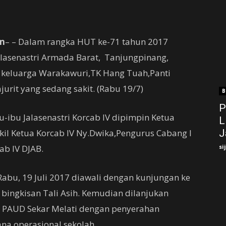
m
– – Dalam rangka HUT ke-71 tahun 2017
Jalasenastri Armada Barat, Tanjungpinang,
 keluarga Warakawuri,TK Hang Tuah,Panti
urit yang sedang sakit. (Rabu 19/7)
B
P
u-ibu Jalasenastri Korcab IV dipimpin Ketua
L
akil Ketua Korcab IV Ny.Dwika,Pengurus Cabang I
J
ab IV DJAB.
si
abu, 19 Juli 2017 diawali dengan kunjungan ke
bingkisan Tali Asih. Kemudian dilanjukan
 PAUD Sekar Melati dengan penyerahan
ana operasional sekolah.