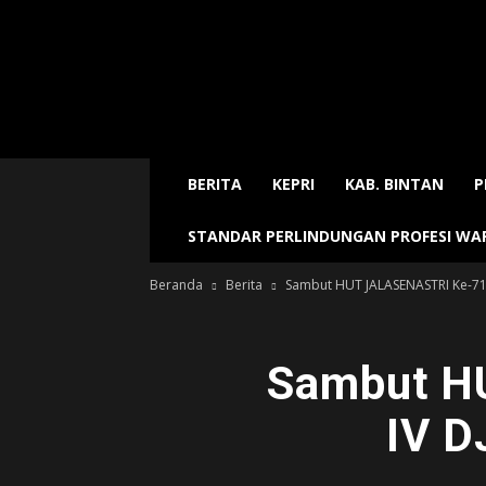
Sijori
Today
BERITA
KEPRI
KAB. BINTAN
P
STANDAR PERLINDUNGAN PROFESI W
Beranda
Berita
Sambut HUT JALASENASTRI Ke-71,
Sambut H
IV D