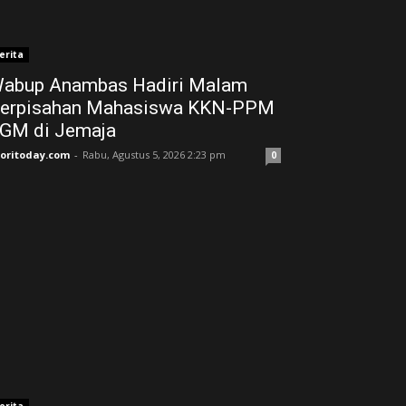
erita
abup Anambas Hadiri Malam
erpisahan Mahasiswa KKN-PPM
GM di Jemaja ‎
joritoday.com
-
Rabu, Agustus 5, 2026 2:23 pm
0