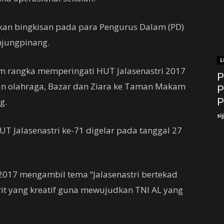
kan bingkisan pada para Pengurus Dalam (PD)
njungpinang.
L
m rangka memperingati HUT Jalasenastri 2017
P
gan olahraga, Bazar dan Ziara ke Taman Makam
P
g.
P
si
T Jalasenastri ke-71 digelar pada tanggal 27
 2017 mengambil tema “Jalasenastri bertekad
rit yang kreatif guna mewujudkan TNI AL yang