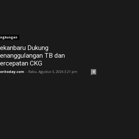
ingkungan
ekanbaru Dukung
enanggulangan TB dan
ercepatan CKG
joritoday.com
-
Rabu, Agustus 5, 2026 3:21 pm
0