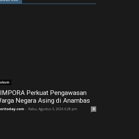
ukum
IMPORA Perkuat Pengawasan
arga Negara Asing di Anambas ‎
joritoday.com
-
Rabu, Agustus 5, 2026 6:28 pm
0