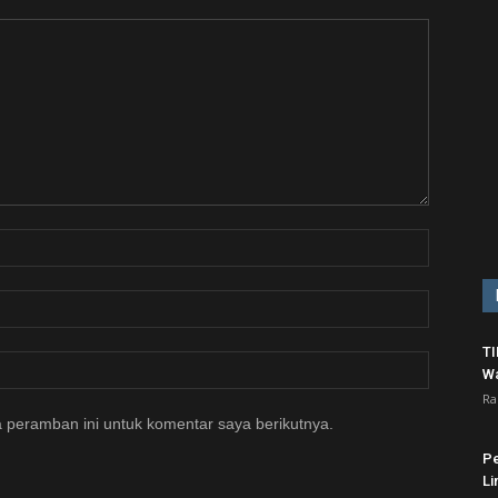
T
Wa
Ra
 peramban ini untuk komentar saya berikutnya.
Pe
Li