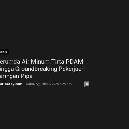
isnis
erumda Air Minum Tirta PDAM
ingga Groundbreaking Pekerjaan
aringan Pipa
joritoday.com
-
Rabu, Agustus 5, 2026 5:25 pm
0