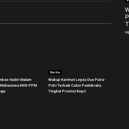
B
W
P
T
si
Berita
bas Hadiri Malam
Wabup Karimun Lepas Dua Putra-
n Mahasiswa KKN-PPM
Putri Terbaik Calon Paskibraka
ja ‎
Tingkat Provinsi Kepri