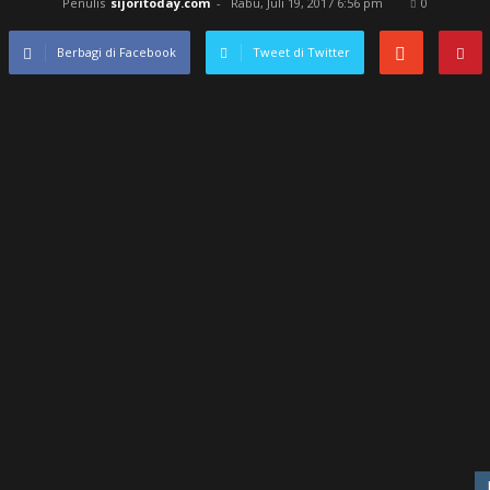
Penulis
sijoritoday.com
-
Rabu, Juli 19, 2017 6:56 pm
0
Berbagi di Facebook
Tweet di Twitter