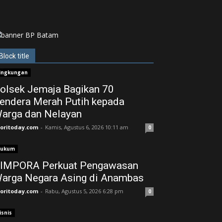
Block title
ingkungan
olsek Jemaja Bagikan 70
endera Merah Putih kepada
arga dan Nelayan
joritoday.com
-
Kamis, Agustus 6, 2026 10:11 am
0
ukum
IMPORA Perkuat Pengawasan
arga Negara Asing di Anambas ‎
joritoday.com
-
Rabu, Agustus 5, 2026 6:28 pm
0
isnis