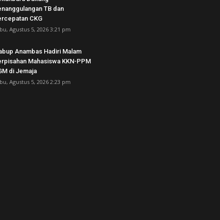
nanggulangan TB dan
ercepatan CKG
bu, Agustus 5, 2026 3:21 pm
bup Anambas Hadiri Malam
erpisahan Mahasiswa KKN-PPM
M di Jemaja ‎
bu, Agustus 5, 2026 2:23 pm