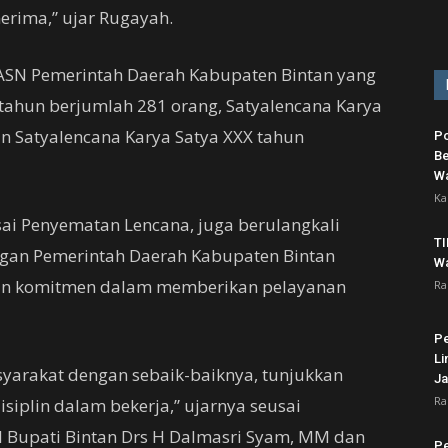
nerima,” ujar Rugayah.
 ASN Pemerintah Daerah Kabupaten Bintan yang
tahun berjumlah 281 orang, Satyalencana Karya
an Satyalencana Karya Satya XXX tahun
Po
Be
Wa
Ka
usai Penyematan Lencana, juga berulangkali
T
ngan Pemerintah Daerah Kabupaten Bintan
Wa
an komitmen dalam memberikan pelayanan
Ra
Pe
Li
yarakat dengan sebaik-baiknya, tunjukkan
Ja
Ra
isiplin dalam bekerja,” ujarnya seusai
 Bupati Bintan Drs H Dalmasri Syam, MM dan
P