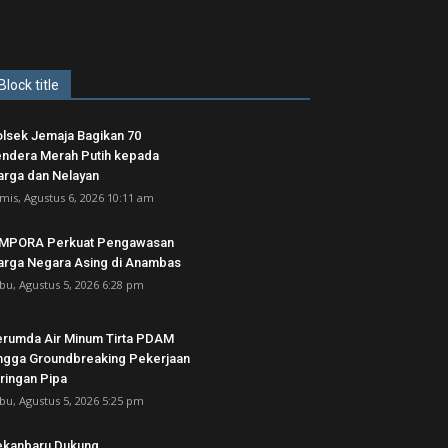
Block title
lsek Jemaja Bagikan 70
ndera Merah Putih kepada
rga dan Nelayan
mis, Agustus 6, 2026 10:11 am
IMPORA Perkuat Pengawasan
rga Negara Asing di Anambas ‎
bu, Agustus 5, 2026 6:28 pm
rumda Air Minum Tirta PDAM
ngga Groundbreaking Pekerjaan
ringan Pipa
bu, Agustus 5, 2026 5:25 pm
ekanbaru Dukung