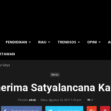
PENDIDIKAN
RIAU
TRENDSOS
OPINI
A
ARTAWAN
a Satya
Berita
erima Satyalancana Ka
Penulis
akok
-
Rabu, Agustus 16, 2017 1:10 pm
0
Berbagi di Facebook
Tweet di Twitter