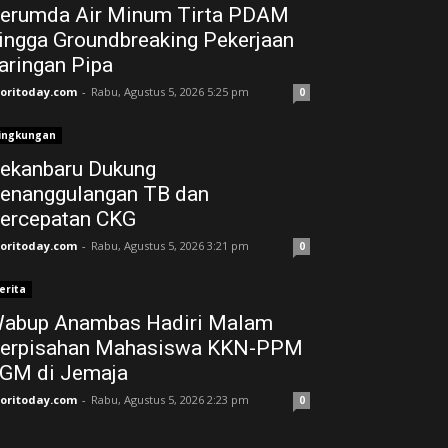
erumda Air Minum Tirta PDAM
ingga Groundbreaking Pekerjaan
aringan Pipa
joritoday.com
-
Rabu, Agustus 5, 2026 5:25 pm
0
ingkungan
ekanbaru Dukung
enanggulangan TB dan
ercepatan CKG
joritoday.com
-
Rabu, Agustus 5, 2026 3:21 pm
0
erita
abup Anambas Hadiri Malam
erpisahan Mahasiswa KKN-PPM
GM di Jemaja ‎
joritoday.com
-
Rabu, Agustus 5, 2026 2:23 pm
0