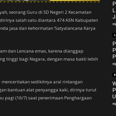
P
L
yah, seorang Guru di SD Negeri 2 Kecamatan
J
 dirinya salah satu diantara 474 ASN Kabupaten
si
nda jasa dan kehormatan ‘Satyalancana Karya
L
P
P
gam dan Lencana emas, karena dianggap
P
ng tinggi bagi Negara, dengan masa bakti lebih
si
B
a menceritakan sedikitnya aral rintangan
W
an bantuan alat penyangga kaki, dirinya turut
P
U
abu pagi (16/7) saat penerimaan Penghargaan
si