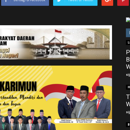
L
P
B
W
si
H
T
W
si
B