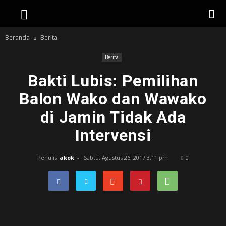
Beranda
Berita
Berita
Bakti Lubis: Pemilihan
Balon Wako dan Wawako
di Jamin Tidak Ada
Intervensi
Penulis
akok
-
Sabtu, Agustus 26, 2017 3:11 pm
0