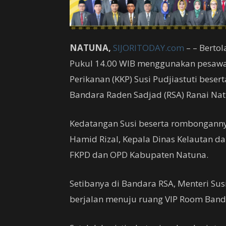
NATUNA,
SIJORITODAY.com
– – Bertol
Pukul 14.00 WIB menggunakan pesawat 
Perikanan (KKP) Susi Pudjiastuti beser
Bandara Raden Sadjad (RSA) Ranai Natu
Kedatangan Susi beserta rombonganny
Hamid Rizal, Kepala Dinas Kelautan dan
FKPD dan OPD Kabupaten Natuna.
Setibanya di Bandara RSA, Menteri Su
berjalan menuju ruang VIP Room Bandar