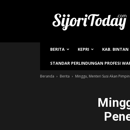
Sijori
Today
BERITA
KEPRI
KAB. BINTAN
STANDAR PERLINDUNGAN PROFESI W
Beranda
Berita
Minggu, Menteri Susi Akan Pimpi
Mingg
Pene