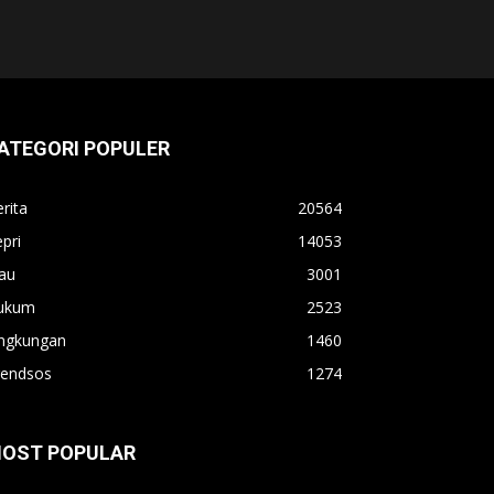
ATEGORI POPULER
rita
20564
pri
14053
au
3001
ukum
2523
ingkungan
1460
rendsos
1274
OST POPULAR