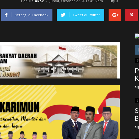
Penulis
akok
-
Jumat, Oktober 27, 2017 4:36 pm
0
Berbagi di Facebook
Tweet di Twitter
B
P
K
si
L
S
B
si