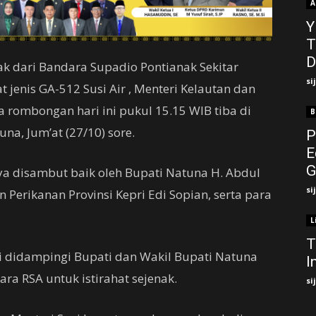
A
Y
T
D
ak dari Bandara Supadio Pontianak Sekitar
si
jenis GA-512 Susi Air , Menteri Kelautan dan
ta rombongan hari ini pukul 15.15 WIB tiba di
B
na, Jum’at (27/10) sore.
P
E
G
a disambut baik oleh Bupati Natuna H. Abdul
si
 Perikanan Provinsi Kepri Edi Sopian, serta para
L
T
si didampingi Bupati dan Wakil Bupati Natuna
I
a RSA untuk istirahat sejenak.
si