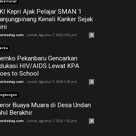
dvertorial
KI Kepri Ajak Pelajar SMAN 1
anjungpinang Kenali Kanker Sejak
ini
joritoday.com
-
Jumat, Agustus 7, 2026 3:02 pm
0
erita
emko Pekanbaru Gencarkan
dukasi HIV/AIDS Lewat KPA
oes to School
joritoday.com
-
Jumat, Agustus 7, 2026 2:40 pm
0
ingkungan
eror Buaya Muara di Desa Undan
nhil Berakhir
joritoday.com
-
Jumat, Agustus 7, 2026 1:32 pm
0