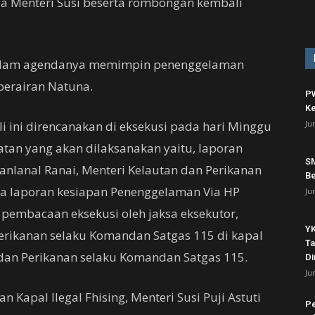
tnya Menteri Susi beserta rombongan kembali
 dalam agendanya memimpin penenggelaman
iperairan Natuna.
PW
Ke
li ini direncanakan di eksekusi pada hari Minggu
Ju
tan yang akan dilaksanakan yaitu, laporan
SM
nlanal Ranai, Menteri Kelautan dan Perikanan
Be
a laporan kesiapan Penenggelaman Via HP
Ju
 pembacaan eksekusi oleh jaksa eksekutor,
YK
Perikanan selaku Komandan Satgas 115 di kapal
Ta
 dan Perikanan selaku Komandan Satgas 115.
Di
Ju
 Kapal Ilegal Fhising, Menteri Susi Puji Astuti
P