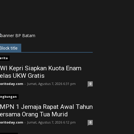
Block title
erita
WI Kepri Siapkan Kuota Enam
elas UKW Gratis
joritoday.com
-
Jumat, Agustus 7, 2026 6:31 pm
0
ingkungan
MPN 1 Jemaja Rapat Awal Tahun
ersama Orang Tua Murid ‎
joritoday.com
-
Jumat, Agustus 7, 2026 6:12 pm
0