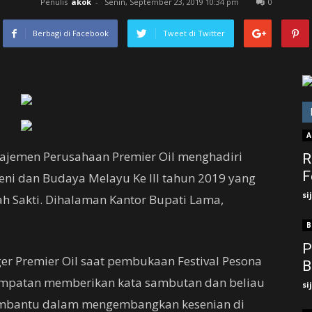
Penulis
akok
-
Senin, September 23, 2019 10:34 pm
0
Berbagi di Facebook
Tweet di Twitter
A
jemen Perusahaan Premier Oil menghadiri
R
F
eni dan Budaya Melayu Ke III tahun 2019 yang
si
ah Sakti. Dihalaman Kantor Bupati Lama,
B
P
r Premier Oil saat pembukaan Festival Pesona
B
sempatan memberikan kata sambutan dan beliau
si
mbantu dalam mengembangkan kesenian di