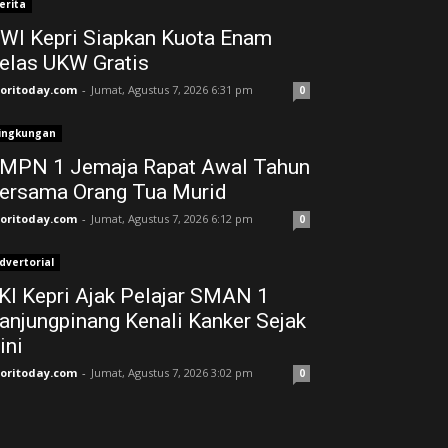
erita
WI Kepri Siapkan Kuota Enam
elas UKW Gratis
joritoday.com
-
Jumat, Agustus 7, 2026 6:31 pm
0
ingkungan
MPN 1 Jemaja Rapat Awal Tahun
ersama Orang Tua Murid ‎
joritoday.com
-
Jumat, Agustus 7, 2026 6:12 pm
0
dvertorial
KI Kepri Ajak Pelajar SMAN 1
anjungpinang Kenali Kanker Sejak
ini
joritoday.com
-
Jumat, Agustus 7, 2026 3:02 pm
0