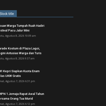
Block title
buan Warga Tumpah Ruah Hadiri
stival Pacu Jalur Mini
btu, Agustus 8, 2026 10:09 am
rade Kostum di Plaza Lagoi,
gini Antusias Warga dan Turis
btu, Agustus 8, 2026 9:37 am
I Kepri Siapkan Kuota Enam
las UKW Gratis
mat, Agustus 7, 2026 6:31 pm
PN 1 Jemaja Rapat Awal Tahun
rsama Orang Tua Murid ‎
mat, Agustus 7, 2026 6:12 pm