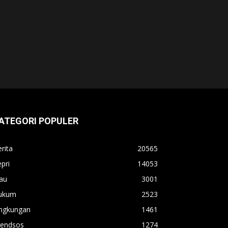
ATEGORI POPULER
rita
20565
pri
14053
au
3001
ukum
2523
ingkungan
1461
rendsos
1274