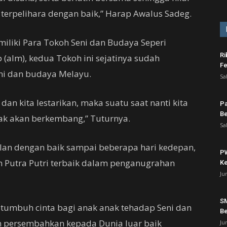
a terpelihara dengan baik,” Harap Awalus Sadeg.
iki Para Tokoh Seni dan Budaya Seperi
Ri
 (alm), kedua Tokoh ini sejatinya sudah
Fe
ni dan budaya Melayu.
Sa
dan kita lestarikan, maka suatu saat nanti kita
Pa
Be
ak akan berkembang,” Tuturnya.
Sa
alan dengan baik sampai beberapa hari kedepan,
PW
n Putra Putri terbaik dalam penganugrahan
Ke
Ju
SM
an tumbuh cinta bagi anak anak tehadap Seni dan
Be
n persembahkan kepada Dunia luar baik
Ju