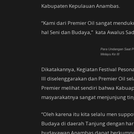
Kabupaten Kepulauan Anambas.
“Kami dari Premier Oil sangat mendu
hal Seni dan Budaya,” kata Awalus Sa
Para Undangan Saat P
Melayu Ke III
Dikatakannya, Kegiatan Festival Peson
III diselenggarakan dan Premier Oil 
Premier melihat sendiri bahwa Kabua
masyarakatnya sangat menjunjung ting
“Oleh karena itu kita selalu men supp
Budaya di daerah Tanjung dengan ha
budayawan Anambas dapat berkumpul d