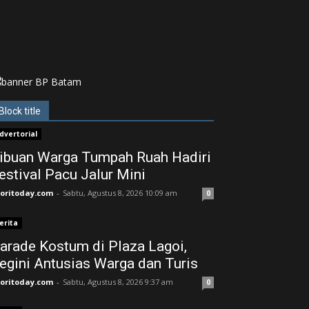
Block title
dvertorial
ibuan Warga Tumpah Ruah Hadiri
estival Pacu Jalur Mini
joritoday.com
-
Sabtu, Agustus 8, 2026 10:09 am
0
erita
arade Kostum di Plaza Lagoi,
egini Antusias Warga dan Turis
joritoday.com
-
Sabtu, Agustus 8, 2026 9:37 am
0