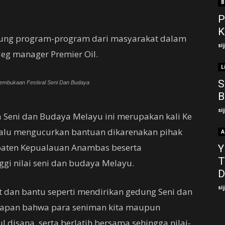
B
P
K
kung program-program dari masyarakat dalam
si
deg manager Premier Oil.
L
S
embukaan Festival Seni Dan Budaya
B
si
a Seni dan Budaya Melayu ini merupakan kali Ke
selalu mengucurkan bantuan dikarenakan pihak
A
paten Kepualauan Anambas beserta
Y
T
gi nilai seni dan budaya Melayu.
D
si
ot dan bantu seperti mendirikan gedung Seni dan
rapan bahwa para seniman kita maupun
isana, serta berlatih bersama sehingga nilai-