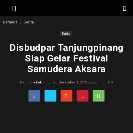
Beranda
Berita
Berita
Disbudpar Tanjungpinang
Siap Gelar Festival
Samudera Aksara
Penulis
akok
-
Jumat, November 1, 2019 5:27 pm
0