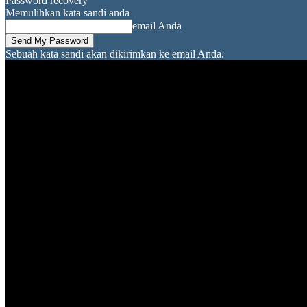
Password recovery
Memulihkan kata sandi anda
email Anda
Sebuah kata sandi akan dikirimkan ke email Anda.