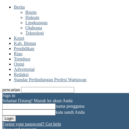
Berita
Bisnis
Hukum
Lingkungan
Olahraga
Teknologi
Kepri
Kab. Bintan
Pendidikan
Riau
Trendsos
Opini
Advertorial
Redaksi
Standar Perlindungan Profesi Wartawan
pencarian
Sign in
Selamat Datang! Masuk ke akun Anda
nama pengguna
kata sandi Anda
Forgot your password? Get help