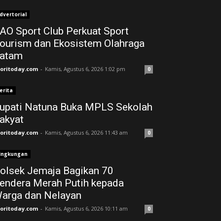
dvertorial
AO Sport Club Perkuat Sport
ourism dan Ekosistem Olahraga
atam
joritoday.com
-
Kamis, Agustus 6, 2026 1:02 pm
0
erita
upati Natuna Buka MPLS Sekolah
akyat
joritoday.com
-
Kamis, Agustus 6, 2026 11:43 am
0
ingkungan
olsek Jemaja Bagikan 70
endera Merah Putih kepada
arga dan Nelayan
joritoday.com
-
Kamis, Agustus 6, 2026 10:11 am
0