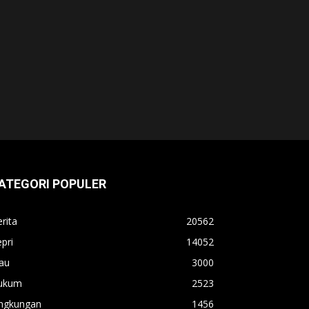
ATEGORI POPULER
rita
20562
pri
14052
au
3000
ukum
2523
ingkungan
1456