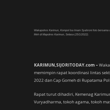
Wakapolres Karimun, Kompol Isa Imam Syahroni foto bersama d
Meh di Mapolres Karimun, Selasa (25/1/2022).
KARIMUN,SIJORITODAY.com –
Wakap
memimpin rapat koordinasi lintas se
2022 dan Cap Gomeh di Rupatama Polre
Rapat turut dihadiri, Kemenag Karimu
Vuryadharma, tokoh agama, tokoh mas