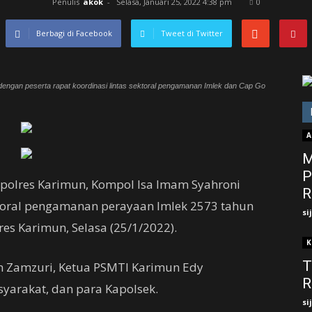
Penulis
akok
-
Selasa, Januari 25, 2022 4:38 pm
0
Berbagi di Facebook
Tweet di Twitter
engan peserta rapat koordinasi lintas sektoral pengamanan Imlek dan Cap Go
A
M
P
olres Karimun, Kompol Isa Imam Syahroni
R
ktoral pengamanan perayaan Imlek 2573 tahun
si
s Karimun, Selasa (25/1/2022).
K
T
n Zamzuri, Ketua PSMTI Karimun Edy
R
yarakat, dan para Kapolsek.
si