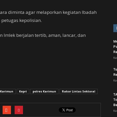
ara diminta agar melaporkan kegiatan Ibadah
 petugas kepolisian.
 Imlek berjalan tertib, aman, lancar, dan
Me
Pa
Ra
Ka
Tu
Re
Ka
Karimun
Kepri
polres Karimun
Rakor Lintas Sektoral
TA
To
B
Ka