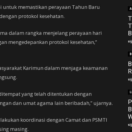
ni untuk memastikan perayaan Tahun Baru
A
 dengan protokol kesehatan.
T
T
gama dalam rangka menjelang perayaan hari
B
an mengedepankan protokol kesehatan,”
si
B
B
 masyarakat Karimun dalam menjaga keamanan
R
ngsung.
si
L
ditempat yang telah ditentukan dengan
P
gan dan umat agama lain beribadah,” ujarnya.
B
W
lakukan koordinasi dengan Camat dan PSMTI
si
ing masing.