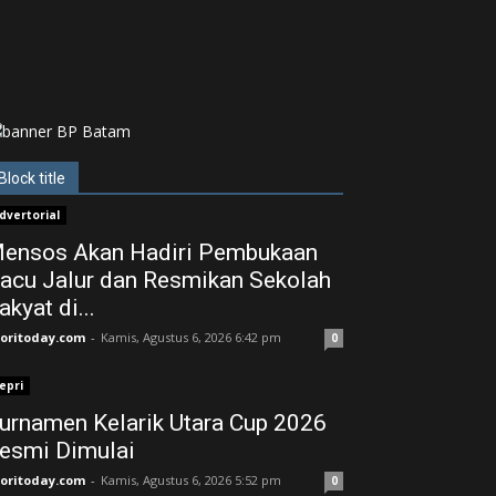
Block title
dvertorial
ensos Akan Hadiri Pembukaan
acu Jalur dan Resmikan Sekolah
akyat di...
joritoday.com
-
Kamis, Agustus 6, 2026 6:42 pm
0
epri
urnamen Kelarik Utara Cup 2026
esmi Dimulai
joritoday.com
-
Kamis, Agustus 6, 2026 5:52 pm
0