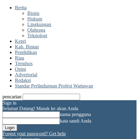
Berita
Bisnis
Hukum
Lingkungan
Olahraga
Teknologi
Kepri
Kab. Bintan
Pendidikan
Riau
Trendsos
Opini
Advertorial
Redaksi
Standar Perlindungan Profesi Wartawan
pencarian
Sign in
Selamat Datang! Masuk ke akun Anda
nama pengguna
kata sandi Anda
Forgot your password? Get help