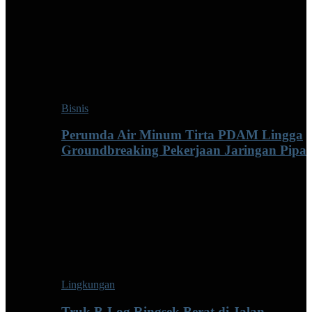
Bisnis
Perumda Air Minum Tirta PDAM Lingga
Groundbreaking Pekerjaan Jaringan Pipa
Lingkungan
Truk B-Log Ringsek Berat di Jalan