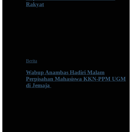
Rakyat
Berita
Wabup Anambas Hadiri Malam
Perpisahan Mahasiswa KKN-PPM UGM
di Jemaja ‎