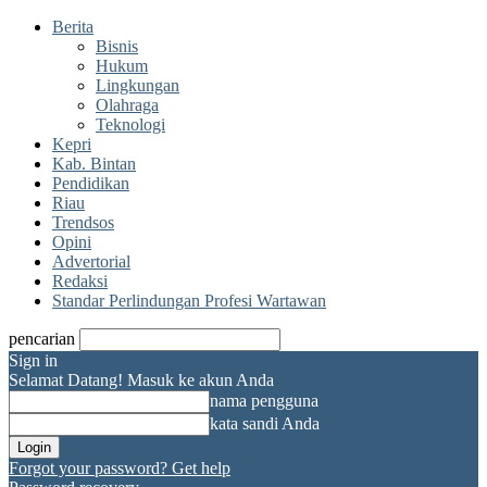
Berita
Bisnis
Hukum
Lingkungan
Olahraga
Teknologi
Kepri
Kab. Bintan
Pendidikan
Riau
Trendsos
Opini
Advertorial
Redaksi
Standar Perlindungan Profesi Wartawan
pencarian
Sign in
Selamat Datang! Masuk ke akun Anda
nama pengguna
kata sandi Anda
Forgot your password? Get help